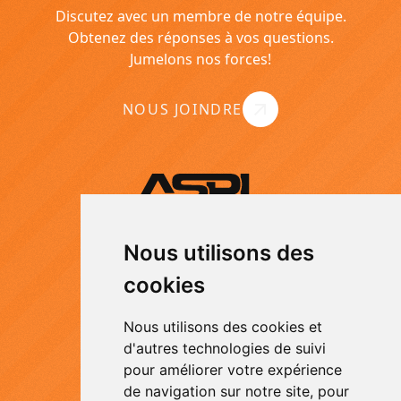
Discutez avec un membre de notre équipe.
Obtenez des réponses à vos questions.
Jumelons nos forces!
NOUS JOINDRE
Nous utilisons des
Nous utilisons des
À PROPOS
cookies
cookies
SERVICES
Nous utilisons des cookies et
Nous utilisons des cookies et
CARRIÈRES
d'autres technologies de suivi
d'autres technologies de suivi
pour améliorer votre expérience
pour améliorer votre expérience
NOUS JOINDRE
de navigation sur notre site, pour
de navigation sur notre site, pour