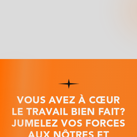
VOUS AVEZ À CŒUR
LE TRAVAIL BIEN FAIT?
JUMELEZ VOS FORCES
AUX NÔTRES ET